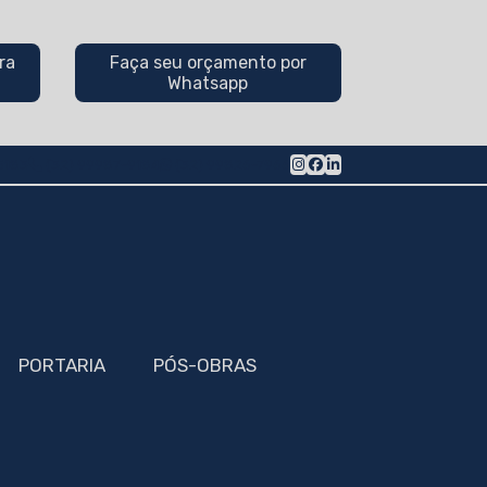
ra
Faça seu orçamento por
Whatsapp
5183
(32) 99987-9184
(32) 99826-7966
PORTARIA
PÓS-OBRAS