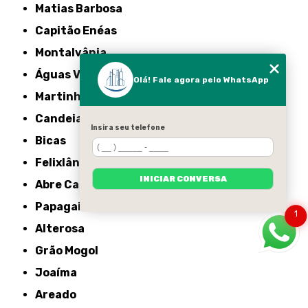
Matias Barbosa
Capitão Enéas
Montalvânia
Águas Vermelhas
Olá! Fale agora pelo WhatsApp
Martinho Campos
Candeias
Insira seu telefone
Bicas
Felixlândia
INICIAR CONVERSA
Abre Campo
Papagaios
1
Alterosa
Grão Mogol
Joaíma
Areado