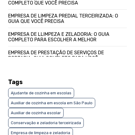
COMPLETO QUE VOCÊ PRECISA
EMPRESA DE LIMPEZA PREDIAL TERCEIRIZADA: O
GUIA QUE VOCÊ PRECISA
EMPRESA DE LLIMPEZA E ZELADORIA: O GUIA
COMPLETO PARA ESCOLHER A MELHOR
EMPRESA DE PRESTAÇÃO DE SERVIÇOS DE
PORTARIA: GUIA COMPLETO PARA VOCÊ
EMPRESA ESPECIALIZADA EM LIMPEZA PREDIAL:
GUIA COMPLETO PARA ESCOLHER A MELHOR
Tags
EMPRESA TERCEIRIZADA DE JARDINAGEM: GUIA
Ajudante de cozinha em escolas
COMPLETO PARA ESCOLHER A IDEAL
Auxiliar de cozinha em escola em São Paulo
EMPRESA TERCEIRIZADA DE JARDINAGEM: GUIA
COMPLETO PARA ESCOLHER A MELHOR
Auxiliar de cozinha escolar
Conservação e zeladoria terceirizada
EMPRESA TERCEIRIZADA DE JARDINAGEM: O QUE
VOCÊ PRECISA SABER
Empresa de limpeza e zeladoria