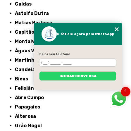
Caldas
Astolfo Dutra
Matias Barbosa
Capitão Enéas
Olá! Fale agora pelo WhatsApp
Montalvânia
Águas Vermelhas
Insira seu telefone
Martinho Campos
Candeias
INICIAR CONVERSA
Bicas
Felixlândia
1
Abre Campo
Papagaios
Alterosa
Grão Mogol