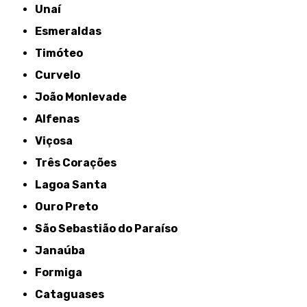
Unaí
Esmeraldas
Timóteo
Curvelo
João Monlevade
Alfenas
Viçosa
Três Corações
Lagoa Santa
Ouro Preto
São Sebastião do Paraíso
Janaúba
Formiga
Cataguases