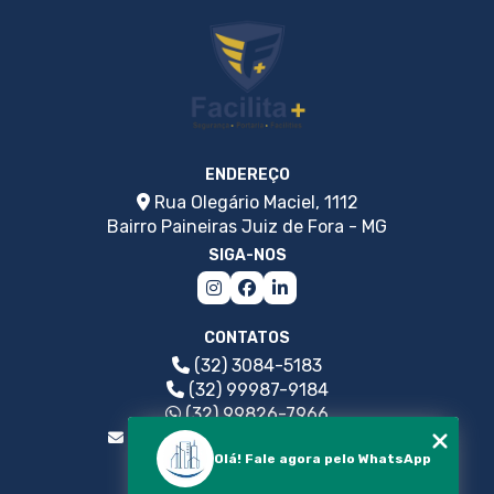
TERCEIRIZAÇÃO DE SERVIÇOS DE COZINHEIRA: GUIA
ESSENCIAL PARA VOCÊ
TERCEIRIZAÇÃO DE SERVIÇOS DE COZINHEIRA: O
QUE VOCÊ PRECISA SABER
TERCEIRIZAÇÃO DE SERVIÇOS DE LIMPEZA: GUIA
ENDEREÇO
COMPLETO PARA EMPRESAS
Rua Olegário Maciel, 1112
Bairro Paineiras Juiz de Fora - MG
SIGA-NOS
CONTATOS
(32) 3084-5183
(32) 99987-9184
(32) 99826-7966
facilitaconservadora@yahoo.com.br
Olá! Fale agora pelo WhatsApp
MENU