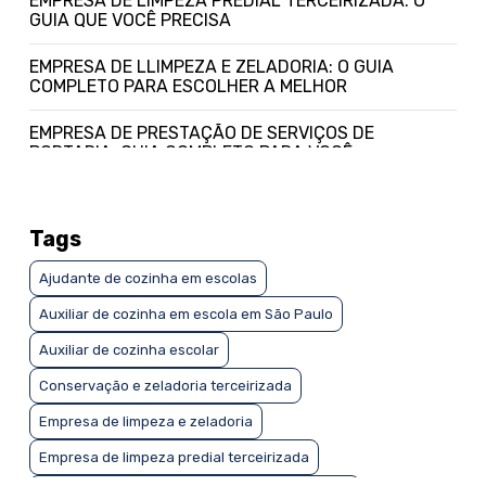
EMPRESA DE LIMPEZA PREDIAL TERCEIRIZADA: O
GUIA QUE VOCÊ PRECISA
EMPRESA DE LLIMPEZA E ZELADORIA: O GUIA
COMPLETO PARA ESCOLHER A MELHOR
EMPRESA DE PRESTAÇÃO DE SERVIÇOS DE
PORTARIA: GUIA COMPLETO PARA VOCÊ
EMPRESA ESPECIALIZADA EM LIMPEZA PREDIAL:
GUIA COMPLETO PARA ESCOLHER A MELHOR
Tags
EMPRESA TERCEIRIZADA DE JARDINAGEM: GUIA
Ajudante de cozinha em escolas
COMPLETO PARA ESCOLHER A IDEAL
Auxiliar de cozinha em escola em São Paulo
EMPRESA TERCEIRIZADA DE JARDINAGEM: GUIA
COMPLETO PARA ESCOLHER A MELHOR
Auxiliar de cozinha escolar
Conservação e zeladoria terceirizada
EMPRESA TERCEIRIZADA DE JARDINAGEM: O QUE
VOCÊ PRECISA SABER
Empresa de limpeza e zeladoria
Empresa de limpeza predial terceirizada
EMPRESA TERCEIRIZADA DE LIMPEZA: GUIA
COMPLETO PARA ESCOLHER A MELHOR