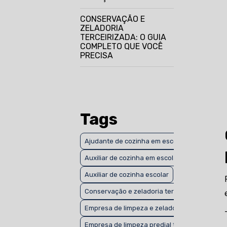
CONSERVAÇÃO E
ZELADORIA
TERCEIRIZADA: O GUIA
COMPLETO QUE VOCÊ
PRECISA
EMPRESA DE LIMPEZA
PREDIAL TERCEIRIZADA:
O GUIA QUE VOCÊ
PRECISA
Tags
EMPRESA DE LLIMPEZA
E ZELADORIA: O GUIA
Ajudante de cozinha em escolas
COMPLETO PARA
ESCOLHER A MELHOR
Auxiliar de cozinha em escola em São Paulo
EMPRESA DE
Auxiliar de cozinha escolar
PRESTAÇÃO DE
Conservação e zeladoria terceirizada
SERVIÇOS DE PORTARIA:
GUIA COMPLETO PARA
Empresa de limpeza e zeladoria
VOCÊ
Empresa de limpeza predial terceirizada