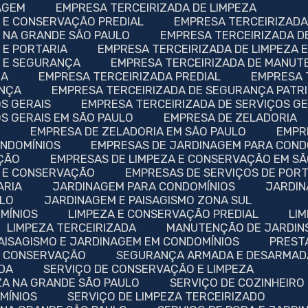
AGEM
EMPRESA TERCEIRIZADA DE LIMPEZA
A E CONSERVAÇÃO PREDIAL
EMPRESA TERCEIRIZADA
A NA GRANDE SÃO PAULO
EMPRESA TERCEIRIZADA D
 E PORTARIA
EMPRESA TERCEIRIZADA DE LIMPEZA 
A E SEGURANÇA
EMPRESA TERCEIRIZADA DE MANU
IA
EMPRESA TERCEIRIZADA PREDIAL
EMPRESA
ANÇA
EMPRESA TERCEIRIZADA DE SEGURANÇA PATR
OS GERAIS
EMPRESA TERCEIRIZADA DE SERVIÇOS G
OS GERAIS EM SÃO PAULO
EMPRESA DE ZELADORIA
A
EMPRESA DE ZELADORIA EM SÃO PAULO
EMP
ONDOMÍNIOS
EMPRESAS DE JARDINAGEM PARA COND
AÇÃO
EMPRESAS DE LIMPEZA E CONSERVAÇÃO EM S
A E CONSERVAÇÃO
EMPRESAS DE SERVIÇOS DE POR
ARIA
JARDINAGEM PARA CONDOMÍNIOS
JARDI
ULO
JARDINAGEM E PAISAGISMO ZONA SUL
MÍNIOS
LIMPEZA E CONSERVAÇÃO PREDIAL
LI
LIMPEZA TERCEIRIZADA
MANUTENÇÃO DE JARDIN
PAISAGISMO E JARDINAGEM EM CONDOMÍNIOS
PRES
 E CONSERVAÇÃO
SEGURANÇA ARMADA E DESARMAD
DA
SERVIÇO DE CONSERVAÇÃO E LIMPEZA
ZA NA GRANDE SÃO PAULO
SERVIÇO DE COZINHEIRO
MÍNIOS
SERVIÇO DE LIMPEZA TERCEIRIZADO