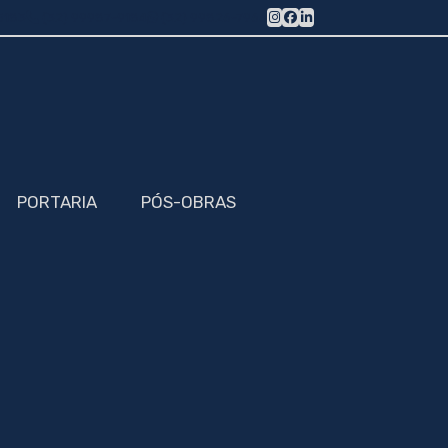
5183
(32) 99987-9184
(32) 99826-7966
PORTARIA
PÓS-OBRAS