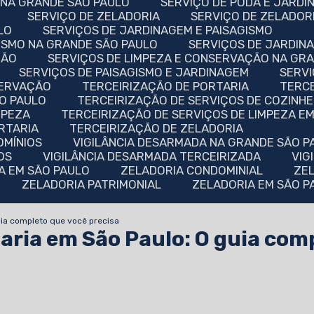
O NA GRANDE SÃO PAULO
SERVIÇO DE PODA E JARD
SERVIÇO DE ZELADORIA
SERVIÇO DE ZELADO
LO
SERVIÇOS DE JARDINAGEM E PAISAGISMO
GISMO NA GRANDE SÃO PAULO
SERVIÇOS DE JARDI
ÇÃO
SERVIÇOS DE LIMPEZA E CONSERVAÇÃO NA GR
SERVIÇOS DE PAISAGISMO E JARDINAGEM
SERV
SERVAÇÃO
TERCEIRIZAÇÃO DE PORTARIA
TERC
ÃO PAULO
TERCEIRIZAÇÃO DE SERVIÇOS DE COZINHE
MPEZA
TERCEIRIZAÇÃO DE SERVIÇOS DE LIMPEZA E
ORTARIA
TERCEIRIZAÇÃO DE ZELADORIA
OMÍNIOS
VIGILÂNCIA DESARMADA NA GRANDE SÃO P
OS
VIGILÂNCIA DESARMADA TERCEIRIZADA
VI
DA EM SÃO PAULO
ZELADORIA CONDOMINIAL
Z
ZELADORIA PATRIMONIAL
ZELADORIA EM SÃO 
uia completo que você precisa
taria em São Paulo: O guia com